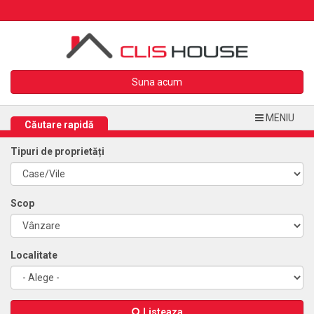
Suna acum
MENIU
Căutare rapidă
Tipuri de proprietăți
Scop
Localitate
Listeaza